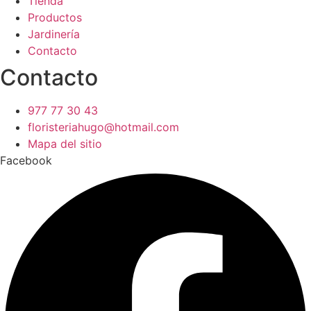
Tienda
Productos
Jardinería
Contacto
Contacto
977 77 30 43
floristeriahugo@hotmail.com
Mapa del sitio
Facebook